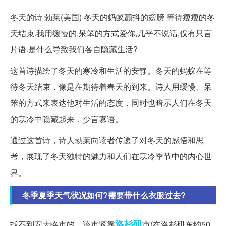
冬天的诗 勃莱(美国) 冬天的蚂蚁颤抖的翅膀 等待瘦瘦的冬
天结束.我用缓慢的,呆笨的方式爱你,几乎不说话,仅有只言
片语.是什么导致我们各自隐藏生活?
这首诗描绘了冬天的寒冷和生活的安静。冬天的蚂蚁在等
待冬天结束，像是在期待着春天的到来。诗人用缓慢、呆
笨的方式来表达他对生活的态度，同时也暗示人们在冬天
的寒冷中隐藏起来，少言寡语。
通过这首诗，诗人勃莱向读者传递了对冬天的感悟和思
考，展现了冬天独特的魅力和人们在寒冷季节中的内心世
界。
冬季夏季天气状况如何?需要带什么衣服过去?
洛杉矶
找不到安大略市的，该市紧靠
市(在洛杉矶东约50