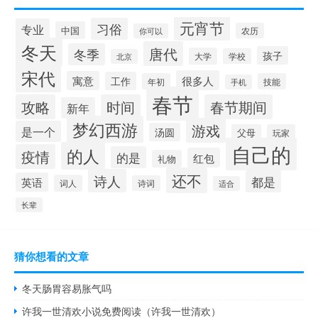
元宵节
习俗
专业
中国
农历
你可以
冬天
唐代
冬季
孩子
大学
学校
北京
宋代
很多人
寓意
工作
年初
技能
手机
春节
攻略
时间
春节期间
新年
梦幻西游
游戏
是一个
汤圆
父母
玩家
自己的
的人
疫情
的是
红包
礼物
还不
诗人
都是
英语
词人
诗词
适合
长辈
猜你想看的文章
冬天肠胃容易胀气吗
许我一世清欢小说免费阅读（许我一世清欢）