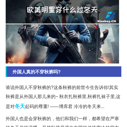
外国人真的不穿秋裤吗?
谁说外国人不穿秋裤的?这条秋裤的前世今生告诉你!其实
秋裤是从外国人那儿来的~ 秋衣扎秋裤里,秋裤扎袜子里,这
冬天
是对
起码的尊重! ——博库君 冷冷的冬天来...
外国人也是会穿秋裤的，他们和我们一样，都希望在严寒