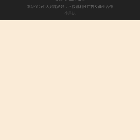
本站仅为个人兴趣爱好，不接盈利性广告及商业合作
小男孩