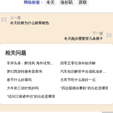
网络标签：
冬天
洛杉矶
苏联
上一篇
冬天松树为什么耐寒耐热
下一篇
冬天跑步需要穿几条裤子
相关问题
车评头条：醉清风 海外试驾高尔夫Cabrio
四零五零社保补贴详解
梦幻西游转服务器查询
汽车知识解答半合成机油多久换一次？
春节什么好看吗
元宵节吃什么面好一点
大年初三动针线好吗
“四边窥摘自攀枝”的出处是哪里
“试问江南诸伴侣”的出处是哪里