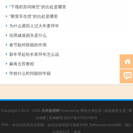
“下视积苏同绛空”的出处是哪里
“聚萤车生愤”的出处是哪里
为什么莆田人过大年要拜年
信用减值损失是什么
春节贴对联能的作用
新年早起给长辈拜年怎么说
麻将元宵教程
学校什么时间能转学籍
Copyright © 2012 - 2026
宗亲族谱网
Powered by
网站分类目录
|
精选推荐文章
|
网
站地图
|
疑难解答
桂ICP备07000196号
声明：本站内容来自互联网，如信息有错误可发邮件到f_fb#foxmail.com说明，我们
会及时纠正，谢谢