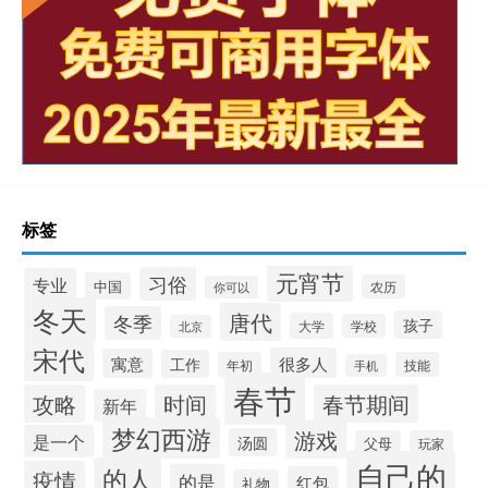
标签
元宵节
习俗
专业
中国
农历
你可以
冬天
唐代
冬季
孩子
大学
学校
北京
宋代
很多人
寓意
工作
年初
技能
手机
春节
攻略
时间
春节期间
新年
梦幻西游
游戏
是一个
汤圆
父母
玩家
自己的
的人
疫情
的是
红包
礼物