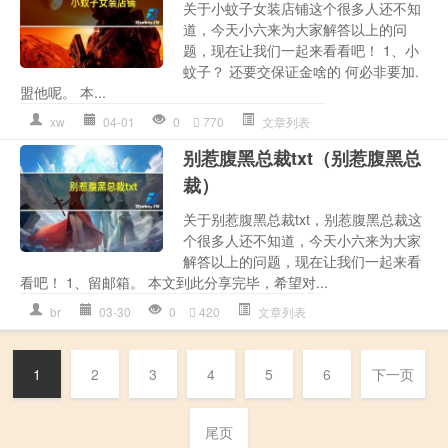
关于小蚊子女装店铺这个很多人还不知
道，今天小六来为大家解答以上的问
题，现在让我们一起来看看吧！ 1、小
蚊子？ 还要交保证金啥的 何必非要加.
盟他呢。 本...
xw
04-01
0
770
文章列表
别惹腹黑总裁txt（别惹腹黑总
裁）
关于别惹腹黑总裁txt，别惹腹黑总裁这
个很多人还不知道，今天小六来为大家
解答以上的问题，现在让我们一起来看
看吧！ 1、留邮箱。 本文到此分享完毕，希望对...
br
03-30
0
420
文章列表
1
2
3
4
5
6
下一页
尾页