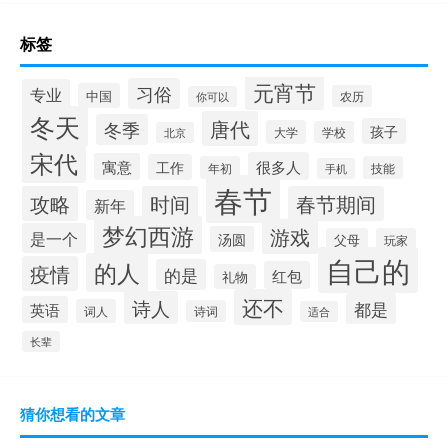
标签
元宵节
习俗
专业
中国
农历
你可以
冬天
唐代
冬季
孩子
大学
学校
北京
宋代
很多人
寓意
工作
年初
技能
手机
春节
攻略
时间
春节期间
新年
梦幻西游
游戏
是一个
汤圆
父母
玩家
自己的
的人
疫情
的是
红包
礼物
还不
诗人
都是
英语
词人
诗词
适合
长辈
猜你想看的文章