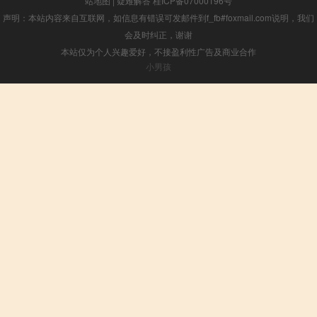
站地图
|
疑难解答
桂ICP备07000196号
声明：本站内容来自互联网，如信息有错误可发邮件到f_fb#foxmail.com说明，我们
会及时纠正，谢谢
本站仅为个人兴趣爱好，不接盈利性广告及商业合作
小男孩