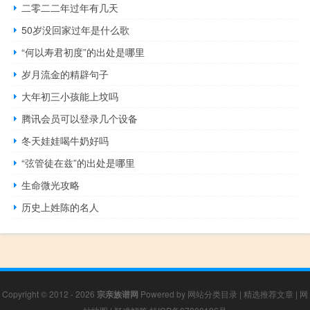
二零二二年过年有几天
50岁没回家过年是什么歌
“何以寿君初度”的出处是哪里
岁月流金的精辟句子
大年初三小孩能上坟吗
腾讯会员可以登录几个设备
冬天娃娃喝牛奶好吗
“弦管徒在兹”的出处是哪里
生命微光攻略
历史上姓陈的名人
Copyright © 2012 - 2026
宗亲族谱网
Powered by
网站分类目录
|
精选推荐文章
|
网