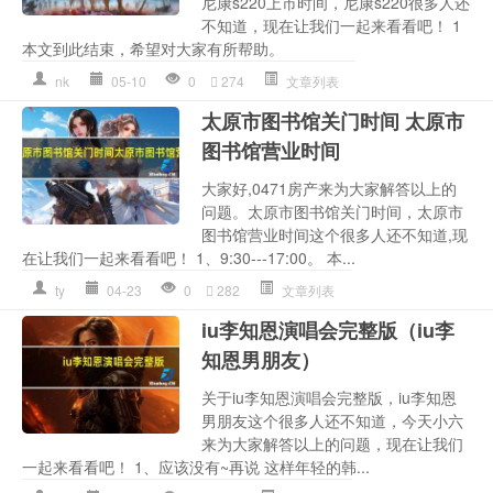
尼康s220上市时间，尼康s220很多人还
不知道，现在让我们一起来看看吧！ 1
本文到此结束，希望对大家有所帮助。
nk
05-10
0
274
文章列表
太原市图书馆关门时间 太原市
图书馆营业时间
大家好,0471房产来为大家解答以上的
问题。太原市图书馆关门时间，太原市
图书馆营业时间这个很多人还不知道,现
在让我们一起来看看吧！ 1、9:30---17:00。 本...
ty
04-23
0
282
文章列表
iu李知恩演唱会完整版（iu李
知恩男朋友）
关于iu李知恩演唱会完整版，iu李知恩
男朋友这个很多人还不知道，今天小六
来为大家解答以上的问题，现在让我们
一起来看看吧！ 1、应该没有~再说 这样年轻的韩...