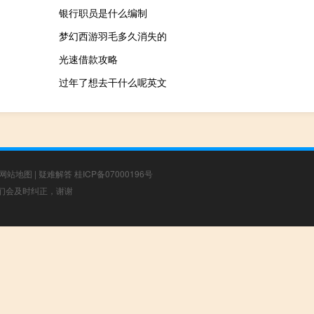
银行职员是什么编制
梦幻西游羽毛多久消失的
光速借款攻略
过年了想去干什么呢英文
网站地图
|
疑难解答
桂ICP备07000196号
，我们会及时纠正，谢谢