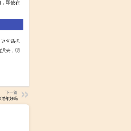
们，即使在
。这句话抓
的没去，明
下一篇
家过年好吗