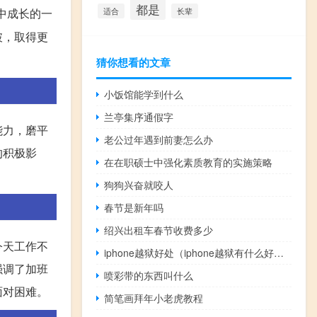
都是
中成长的一
适合
长辈
破，取得更
猜你想看的文章
小饭馆能学到什么
兰亭集序通假字
能力，磨平
老公过年遇到前妻怎么办
的积极影
在在职硕士中强化素质教育的实施策略
狗狗兴奋就咬人
春节是新年吗
绍兴出租车春节收费多少
今天工作不
iphone越狱好处（iphone越狱有什么好处和坏处）
强调了加班
喷彩带的东西叫什么
面对困难。
简笔画拜年小老虎教程