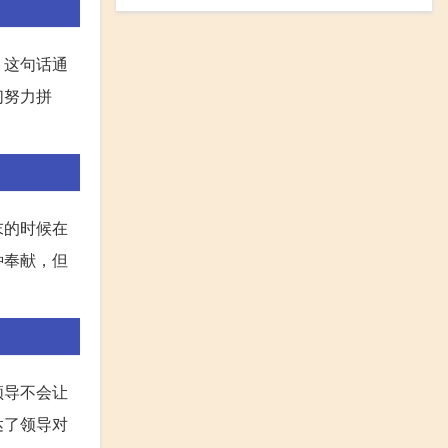
！这句话通
们努力拼
末的时候在
种奉献，但
领导不会让
达了领导对