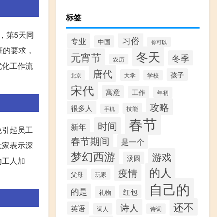
标签
，第5天同
习俗
专业
中国
你可以
班的要求，
冬天
元宵节
冬季
农历
优化工作流
唐代
孩子
大学
学校
北京
宋代
寓意
工作
年初
攻略
很多人
技能
手机
春节
时间
新年
免引起员工
春节期间
是一个
大家表示深
梦幻西游
游戏
汤圆
劝工人加
的人
疫情
父母
玩家
自己的
的是
红包
礼物
还不
诗人
英语
词人
诗词