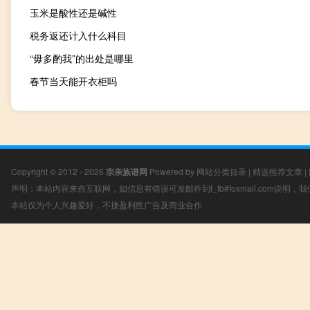
玉米是酸性还是碱性
税务返还计入什么科目
“毋多酌我”的出处是哪里
春节当天能开衣柜吗
Copyright © 2012 - 2026
宗亲族谱网
Powered by
网站分类目录
|
精选推荐文章
|
声明：本站内容来自互联网，如信息有错误可发邮件到f_fb#foxmail.com说明
本站仅为个人兴趣爱好，不接盈利性广告及商业合作