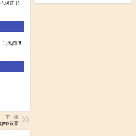
,保证书,
二,民间借
下一篇
信攻略设置