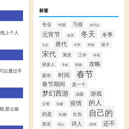
标签
习俗
专业
中国
你可以
冬天
纯线上个人
元宵节
冬季
农历
唐代
孩子
大学
学校
北京
宋代
寓意
工作
年初
攻略
很多人
技能
手机
可以通过手
春节
时间
新年
春节期间
是一个
梦幻西游
游戏
汤圆
的人
疫情
父母
玩家
期,那么银
自己的
的是
红包
礼物
还不
诗人
英语
词人
诗词