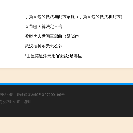
手撕面包的做法与配方家庭（手撕面包的做法和配方）
春节哪天算法定三倍
梁晓声人世间三部曲（梁晓声）
武汉榕树冬天怎么养
“山屋莫道浑无用”的出处是哪里
网站地图
|
疑难解答
桂ICP备07000196号
，我们会及时纠正，谢谢