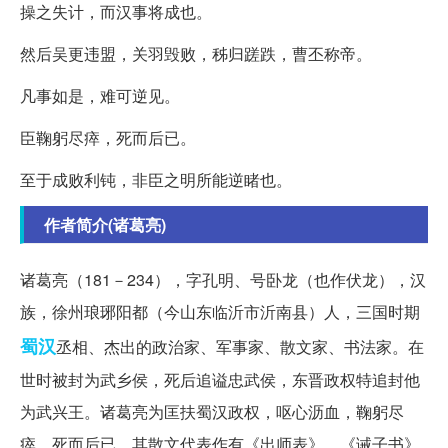
操之失计，而汉事将成也。
然后吴更违盟，关羽毁败，秭归蹉跌，曹丕称帝。
凡事如是，难可逆见。
臣鞠躬尽瘁，死而后已。
至于成败利钝，非臣之明所能逆睹也。
作者简介(诸葛亮)
诸葛亮（181－234），字孔明、号卧龙（也作伏龙），汉
族，徐州琅琊阳都（今山东临沂市沂南县）人，三国时期
蜀汉
丞相、杰出的政治家、军事家、散文家、书法家。在
世时被封为武乡侯，死后追谥忠武侯，东晋政权特追封他
为武兴王。诸葛亮为匡扶蜀汉政权，呕心沥血，鞠躬尽
瘁，死而后已。其散文代表作有《出师表》、《诫子书》