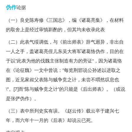
伪作
论据
（一）良史陈寿修《三国志》，编《诸葛亮集》，在材料
的取舍上是经过审慎斟酌的，但其均未收录此表
（二）此表气绥调低，与《前出师表》辞气迥异，非出自
一人之手，盖诸葛亮侄儿东吴大将军诸葛恪伪作，目的在
于以”此表为他的伐魏主张制造有力的旁证“，因为诸葛恪
在《论征魏》一文中曾说：”每览荆邯说公孙述以进取之
图，近见家叔父表陈与贼争竞之计，未尝不喟然叹息也
\"。[7]而“陈与贼争竞之计”的只能是《后出师表》。（或说
是张俨伪作）。
（三）表中所列史实有误。《赵云传》载云卒于建兴七
年，而六年十一月的《后表》却说云已死。