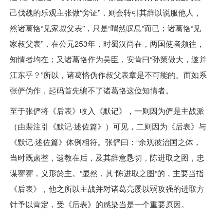
己伐魏的乐观主张做“旁证”，则会转引其辞以说服他人，
然诸葛恪“见家叔父表”，只是“喟然叹息”而已；诸葛恪“见
家叔父表”，在公元253年，时蜀汉尚在，两国使者频往，
知情者均在；又诸葛恪作为吴臣，安肯曰“孙策做大，遂并
江东乎？”所以，诸葛恪伪作叔父表章是不可能的。而如系
张俨伪作，起码首先骗不了诸葛恪这位知情者。
至于张俨将《后表》收入《默记》，一则因为俨是主战派
（由裴注引《默记·述佐篇》）可见，二则因为《后表》与
《默记·述佐篇》体例相符。张俨曰：“余观彼治国之体，
当时既肃整，遗教在后，及其辞意恳切，陈进取之图，忠
谋謇謇，义形於主。”显然，其“陈进取之图”的，主要当指
《后表》，他之所以主战并对诸葛亮屡以弱攻强的进取方
针予以肯定，受《后表》的感染当是一个重要原因。