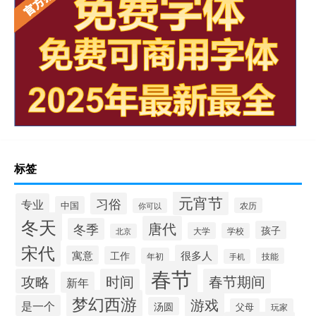
标签
元宵节
习俗
专业
中国
农历
你可以
冬天
唐代
冬季
孩子
大学
学校
北京
宋代
很多人
寓意
工作
年初
技能
手机
春节
攻略
时间
春节期间
新年
梦幻西游
游戏
是一个
汤圆
父母
玩家