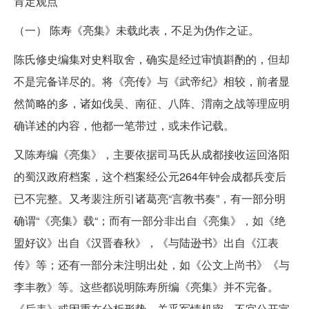
肯定观点
（一） 陈寿《亮集》未载此表，不足为伪作之证。
陈氏修史编集对史料取舍，确实是经过审慎斟酌的，但却
不是完备详尽的。将《亮传》与《武帝纪》相较，前者显
然简略的多，诸如伐吴、南征、八阵、渭南之战等理应明
确详述的内容，他都一笔带过，或未作记载。
又陈寿编《亮集》，主要依据司马氏从成都接收运回洛阳
的蜀汉政府档案，这个档案经公元264年钟会成都兵变后
已不完整。又考裴注所引诸葛亮“言教书奏”，有一部分明
确谓“《亮集》载“；而有一部分非出自《亮集》，如《绝
盟好议》出自《汉晋春秋》，《与陆逊书》出自《江表
传》等；还有一部分未注明出处，如《公文上尚书》《与
李丰教》等。这些都说明陈寿所编《亮集》并不完备。
《后表》或因重在分析形势，关乎军情机密，不宜公开宣