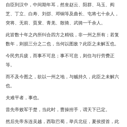
自臣到汉中，中间期年耳，然丧赵云、阳群、马玉、阎
芝、丁立、白寿、刘郃、邓铜等及曲长、屯将七十余人，
突将、无前、賨叟、青羌、散骑、武骑一千余人。
此皆数十年之内所纠合四方之精锐，非一州之所有；若复
数年，则损三分之二也，当何以图敌？此臣之未解五也。
今民穷兵疲，而事不可息；事不可息，则住与行劳费正
等。
而不及今图之，欲以一州之地，与贼持久，此臣之未解六
也。
夫难平者，事也。
昔先帝败军于楚，当此时，曹操拊手，谓天下已定。
然后先帝东连吴越，西取巴蜀，举兵北征，夏侯授首，此