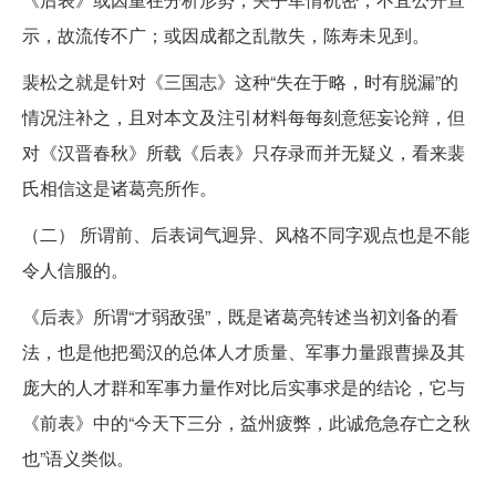
示，故流传不广；或因成都之乱散失，陈寿未见到。
裴松之就是针对《三国志》这种“失在于略，时有脱漏”的
情况注补之，且对本文及注引材料每每刻意惩妄论辩，但
对《汉晋春秋》所载《后表》只存录而并无疑义，看来裴
氏相信这是诸葛亮所作。
（二） 所谓前、后表词气迥异、风格不同字观点也是不能
令人信服的。
《后表》所谓“才弱敌强”，既是诸葛亮转述当初刘备的看
法，也是他把蜀汉的总体人才质量、军事力量跟曹操及其
庞大的人才群和军事力量作对比后实事求是的结论，它与
《前表》中的“今天下三分，益州疲弊，此诚危急存亡之秋
也”语义类似。