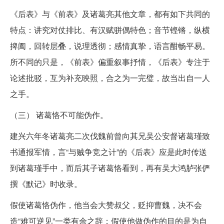
《后表》与《前表》及诸葛亮其他文章，都有如下共同的
特点：讲究对仗排比、有汉赋骈偶特色；音节铿锵，纵横
捭阖，回转层叠，说理透彻；感情真挚，语言酣畅平易。
所不同的只是，《前表》偏重叙事抒情，《后表》专注于
论述批驳，互为补充映照，合之为一完璧，故当出自一人
之手。
（三） 诸葛恪不可能伪作。
建兴六年冬诸葛亮二次伐魏前曾向其兄吴公安督诸葛瑾致
书通报军情，言“与贼争竞之计”的《后表》应是此时传送
到诸葛瑾手中，而后其子诸葛恪看到，再有吴大鸿胪张俨
撰《默记》时收录。
假使诸葛恪伪作，他当会大赞叔父，贬抑曹魏，决不会
造“难可逆见”一类有余之辞；假使他做伪作的目的是为自