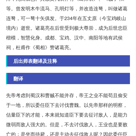
等。曾发明木牛流马、孔明灯等，并改造连弩，叫做诸葛
连弩，可一弩十矢俱发。于234年在五丈原（今宝鸡岐山
境内）逝世。诸葛亮在后世受到极大尊崇，成为后世忠臣
楷模，智慧化身。成都、宝鸡、汉中、南阳等地有武侯
祠，杜甫作《蜀相》赞诸葛亮。
后出师表翻译及注释
翻译
先帝考虑到蜀汉和曹贼不能并存，帝王之业不能苟且偷安
于一地，所以委任臣下去讨伐曹魏。以先帝那样的明察，
估量臣下的才能，本来就知道臣下要去征讨敌人，是能力
微弱而敌人强大的。但是，不去讨伐敌人，王业也是要败
亡的；是坐而待毙，还是主动去征伐敌人呢？因此委任臣