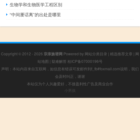
生物学和生物医学工程区别
“中间屡话离”的出处是哪里
Copyright © 2012 - 2026
宗亲族谱网
Powered by
网站分类目录
|
精选推荐文章
|
网
站地图
|
疑难解答
桂ICP备07000196号
声明：本站内容来自互联网，如信息有错误可发邮件到f_fb#foxmail.com说明，我们
会及时纠正，谢谢
本站仅为个人兴趣爱好，不接盈利性广告及商业合作
小男孩