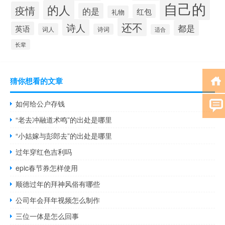
自己的
的人
疫情
的是
红包
礼物
还不
诗人
都是
英语
词人
诗词
适合
长辈
猜你想看的文章
如何给公户存钱
“老去冲融道术鸣”的出处是哪里
“小姑嫁与彭郎去”的出处是哪里
过年穿红色吉利吗
epic春节券怎样使用
顺德过年的拜神风俗有哪些
公司年会拜年视频怎么制作
三位一体是怎么回事