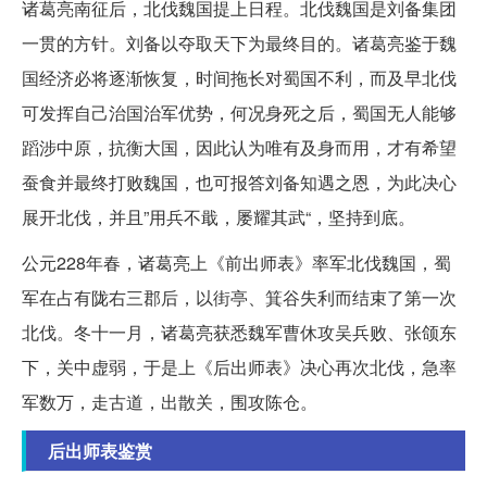
诸葛亮南征后，北伐魏国提上日程。北伐魏国是刘备集团
一贯的方针。刘备以夺取天下为最终目的。诸葛亮鉴于魏
国经济必将逐渐恢复，时间拖长对蜀国不利，而及早北伐
可发挥自己治国治军优势，何况身死之后，蜀国无人能够
蹈涉中原，抗衡大国，因此认为唯有及身而用，才有希望
蚕食并最终打败魏国，也可报答刘备知遇之恩，为此决心
展开北伐，并且”用兵不戢，屡耀其武“，坚持到底。
公元228年春，诸葛亮上《前出师表》率军北伐魏国，蜀
军在占有陇右三郡后，以街亭、箕谷失利而结束了第一次
北伐。冬十一月，诸葛亮获悉魏军曹休攻吴兵败、张颌东
下，关中虚弱，于是上《后出师表》决心再次北伐，急率
军数万，走古道，出散关，围攻陈仓。
后出师表鉴赏