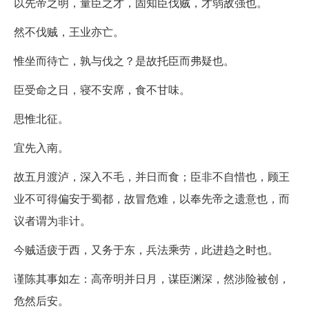
以先帝之明，量臣之才，固知臣伐贼，才弱敌强也。
然不伐贼，王业亦亡。
惟坐而待亡，孰与伐之？是故托臣而弗疑也。
臣受命之日，寝不安席，食不甘味。
思惟北征。
宜先入南。
故五月渡泸，深入不毛，并日而食；臣非不自惜也，顾王
业不可得偏安于蜀都，故冒危难，以奉先帝之遗意也，而
议者谓为非计。
今贼适疲于西，又务于东，兵法乘劳，此进趋之时也。
谨陈其事如左：高帝明并日月，谋臣渊深，然涉险被创，
危然后安。