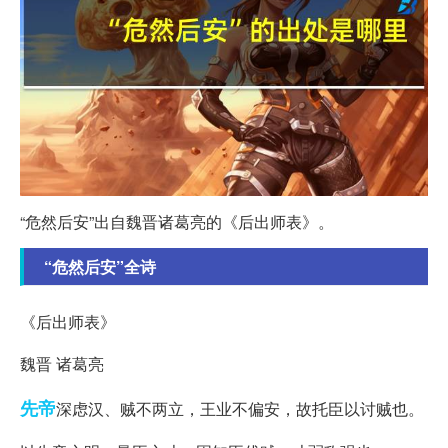
“危然后安”出自魏晋诸葛亮的《后出师表》。
“危然后安”全诗
《后出师表》
魏晋 诸葛亮
先帝
深虑汉、贼不两立，王业不偏安，故托臣以讨贼也。