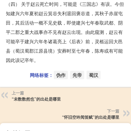
（四） 关于赵云死亡时间，可能是《三国志》有误。今但
知建兴六年夏初赵云箕谷失利退回褒谷道，其秋子赤崖屯
田，其后活动一概不见史载，即使建兴七年春取武都、阴
平二郡之重大战事亦不见有赵云出现。由此窥测，赵云有
可能卒于建兴六年冬诸葛亮上《后表》前，灵柩运回大邑
县（蜀汉蜀郡江原县境）安葬时至七年春，陈寿或有可能
因此误记卒年。
网络标签：
伪作
先帝
蜀汉
上一篇
“未数数然也”的出处是哪里
下一篇
“怀旧空吟闻笛赋”的出处是哪里