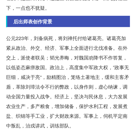
下，一点也不犹疑。
后出师表创作背景
公元223年，刘备病死，将刘禅托付给诸葛亮。诸葛亮加
紧从政治、外交、经济、军事上全面进行北伐准备。在外
交上，派使者联吴；韬光养晦，对魏国劝降书不作答复，
以低姿态麻痹敌国。政治上，高度集中军政大权，”政事无
巨细，咸决于亮“，励精图治，笼络土著地主，缓和主客矛
盾，革除刘璋法令不行的弊政，以身作则，虚心纳谏，调
动全国力量投入战争。经济上，坚决与民休息，大力发展
农业生产，多产粮食，增加储备，保护水利工程，发展煮
盐、织锦等手工业，扩大财政来源。军事上，伺机平定南
中叛乱，治戎讲武，训练部队。