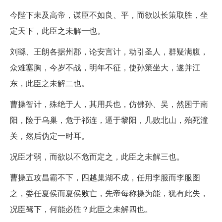
今陛下未及高帝，谋臣不如良、平，而欲以长策取胜，坐
定天下，此臣之未解一也。
刘繇、王朗各据州郡，论安言计，动引圣人，群疑满腹，
众难塞胸，今岁不战，明年不征，使孙策坐大，遂并江
东，此臣之未解二也。
曹操智计，殊绝于人，其用兵也，仿佛孙、吴，然困于南
阳，险于乌巢，危于祁连，逼于黎阳，几败北山，殆死潼
关，然后伪定一时耳。
况臣才弱，而欲以不危而定之，此臣之未解三也。
曹操五攻昌霸不下，四越巢湖不成，任用李服而李服图
之，委任夏侯而夏侯败亡，先帝每称操为能，犹有此失，
况臣驽下，何能必胜？此臣之未解四也。