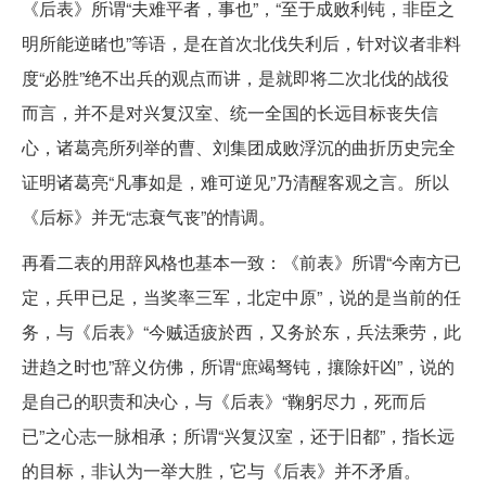
《后表》所谓“夫难平者，事也”，“至于成败利钝，非臣之
明所能逆睹也”等语，是在首次北伐失利后，针对议者非料
度“必胜”绝不出兵的观点而讲，是就即将二次北伐的战役
而言，并不是对兴复汉室、统一全国的长远目标丧失信
心，诸葛亮所列举的曹、刘集团成败浮沉的曲折历史完全
证明诸葛亮“凡事如是，难可逆见”乃清醒客观之言。所以
《后标》并无“志衰气丧”的情调。
再看二表的用辞风格也基本一致：《前表》所谓“今南方已
定，兵甲已足，当奖率三军，北定中原”，说的是当前的任
务，与《后表》“今贼适疲於西，又务於东，兵法乘劳，此
进趋之时也”辞义仿佛，所谓“庶竭驽钝，攘除奸凶”，说的
是自己的职责和决心，与《后表》“鞠躬尽力，死而后
已”之心志一脉相承；所谓“兴复汉室，还于旧都”，指长远
的目标，非认为一举大胜，它与《后表》并不矛盾。