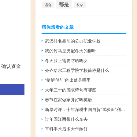
都是
适合
长辈
猜你想看的文章
武汉排名靠前的公办职业学校
我的竹马是男配冬天的柳叶
冬天脸上需要防晒吗女
，确认资金
齐齐哈尔工程学院学校简称是什么
“暗解付与”的出处是哪里
大年三十的感慨诗句有哪些
春节在家做家务好吗英语
新华时评：十年深耕中国自贸“试验田”利惠世界
过年回江西带什么车去
耳科手术后多大年龄好