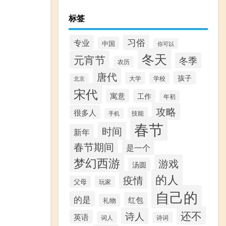
标签
习俗
专业
中国
你可以
冬天
元宵节
冬季
农历
唐代
孩子
大学
学校
北京
宋代
寓意
工作
年初
攻略
很多人
技能
手机
春节
时间
新年
春节期间
是一个
梦幻西游
游戏
汤圆
的人
疫情
父母
玩家
自己的
的是
红包
礼物
还不
诗人
英语
词人
诗词