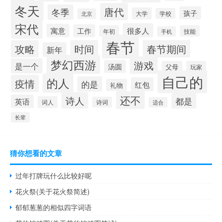
冬天
唐代
冬季
孩子
大学
学校
北京
宋代
很多人
寓意
工作
年初
技能
手机
春节
攻略
时间
春节期间
新年
梦幻西游
游戏
是一个
汤圆
父母
玩家
自己的
的人
疫情
的是
红包
礼物
还不
诗人
都是
英语
词人
诗词
适合
长辈
猜你想看的文章
过年打牌玩什么比较好呢
花火祭(关于花火祭简述)
郁郁葱葱的相似四字词语