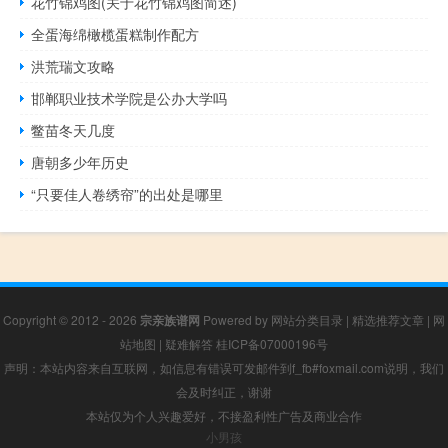
花竹锦鸡图(关于花竹锦鸡图简述)
全蛋海绵橄榄蛋糕制作配方
洪荒瑞文攻略
邯郸职业技术学院是公办大学吗
鳖苗冬天几度
唐朝多少年历史
“只要佳人卷绣帘”的出处是哪里
Copyright © 2012 - 2026
宗亲族谱网
Powered by
网站分类目录
|
精选推荐文章
|
网
站地图
|
疑难解答
桂ICP备07000196号
声明：本站内容来自互联网，如信息有错误可发邮件到f_fb#foxmail.com说明，我们
会及时纠正，谢谢
本站仅为个人兴趣爱好，不接盈利性广告及商业合作
小男孩