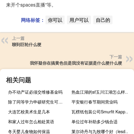
来开个spaces直播”等。
网络标签：
你可以
用户可以
自己的
上一篇
聊到巨轮什么梗
下一篇
我怀疑你在搞黄色但是我没有证据是什么梗什么梗
相关问题
办不动产证必须交维修基金吗
热血江湖的sf玉川江湖怎么样才能玩（热血江湖的SF玉川江湖怎么样）
除了同等学力申硕研究生可免试入学还有其他方式吗
平安银行春节期间营业吗
大连艺校美术生是几本
瓦楞纸包装公司Smurfit Kappa欧股下跌12%此前同意与美国纸业和包装巨头WestRock进行合并
和家人过年怎么相处英语
单位过年补助多少钱合适
冬天婴儿食物如何保温
莱尔诗丹与九牧哪个好（lesdy）