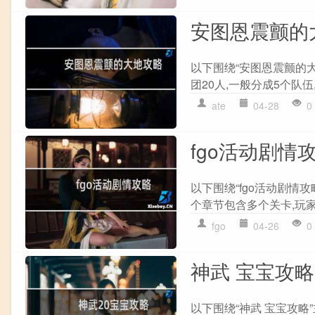
安图恩震颤的
以下围绕“安图恩震颤的大
团20人,一般分成5个队伍
ate
04-28
0
fgo活动剧情
以下围绕“fgo活动剧情攻
个章节包含多个关卡,玩家
fgo
04-26
0
神武 宝宝攻略
以下围绕“神武 宝宝攻略