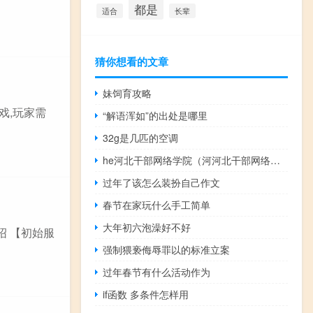
都是
适合
长辈
猜你想看的文章
妹饲育攻略
戏,玩家需
“解语浑如”的出处是哪里
32g是几匹的空调
he河北干部网络学院（河河北干部网络学院）
过年了该怎么装扮自己作文
春节在家玩什么手工简单
大年初六泡澡好不好
绍 【初始服
强制猥亵侮辱罪以的标准立案
过年春节有什么活动作为
if函数 多条件怎样用