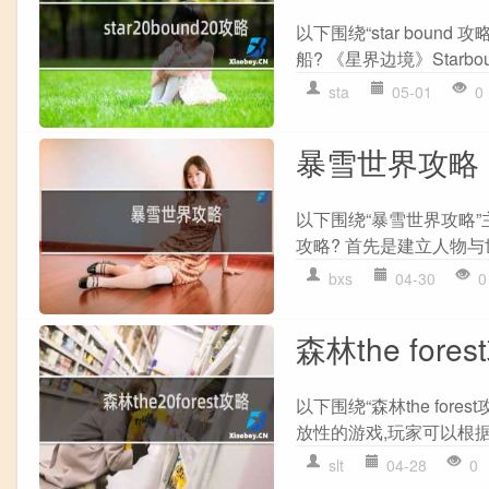
以下围绕“star boun
船? 《星界边境》Starb
sta
05-01
0
暴雪世界攻略
以下围绕“暴雪世界攻略
攻略? 首先是建立人物与世
bxs
04-30
0
森林the fore
以下围绕“森林the fores
放性的游戏,玩家可以根据
slt
04-28
0