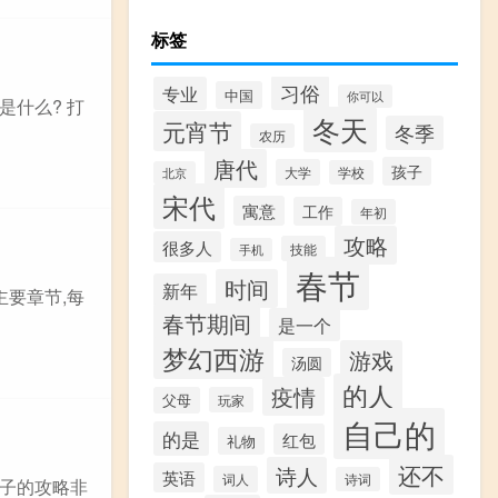
标签
习俗
专业
中国
你可以
是什么? 打
冬天
元宵节
冬季
农历
唐代
孩子
大学
学校
北京
宋代
寓意
工作
年初
攻略
很多人
技能
手机
春节
时间
新年
主要章节,每
春节期间
是一个
梦幻西游
游戏
汤圆
的人
疫情
父母
玩家
自己的
的是
红包
礼物
还不
诗人
英语
词人
诗词
孩子的攻略非