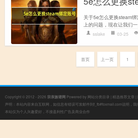
5e怎么更换st
关于5e怎么更换stea
上的问题，现在让我们一起来
sslake
03-25
首页
上一页
1
Copyright © 2012 - 2026
宗亲族谱网
Powered by
网站分类目录
|
精选推荐文章
|
声明：本站内容来自互联网，如信息有错误可发邮件到f_fb#foxmail.com说明
本站仅为个人兴趣爱好，不接盈利性广告及商业合作