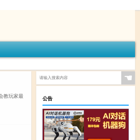
☚
,会教玩家最
公告