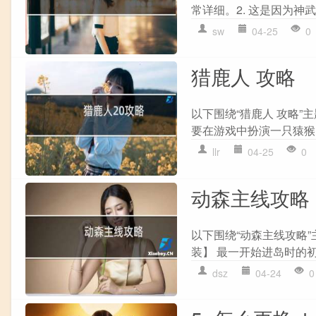
常详细。2. 这是因为神武
sw
04-25
0
猎鹿人 攻略
以下围绕“猎鹿人 攻略”
要在游戏中扮演一只猿猴,
llr
04-25
0
动森主线攻略
以下围绕“动森主线攻略”
装】 最一开始进岛时的初
dsz
04-24
0