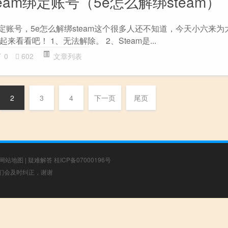
eam绑定账号（5e怎么解绑steam）
m绑定账号，5e怎么解绑steam这个很多人还不知道，今天小六来
看看吧！ 1、无法解除。 2、Steam是...
0
602
文章列表
2
3
4
下一页
尾页
网站地图
|
疑难解答
桂ICP备07000196号
，我们会及时纠正，谢谢