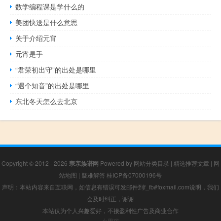
数学编程课是学什么的
美团快送是什么意思
关于介绍元宵
元宵是手
“君荣初出守”的出处是哪里
“遇个知音”的出处是哪里
东北冬天怎么去北京
Copyright © 2012 - 2026
宗亲族谱网
Powered by
网站分类目录
|
精选推荐文章
|
网
站地图
|
疑难解答
桂ICP备07000196号
声明：本站内容来自互联网，如信息有错误可发邮件到f_fb#foxmail.com说明，我们
会及时纠正，谢谢
本站仅为个人兴趣爱好，不接盈利性广告及商业合作
小男孩