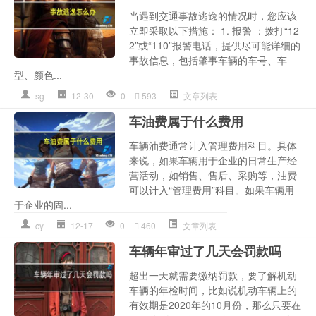
当遇到交通事故逃逸的情况时，您应该
立即采取以下措施： 1. 报警 ：拨打“12
2”或“110”报警电话，提供尽可能详细的
事故信息，包括肇事车辆的车号、车
型、颜色...
sg
12-30
0
593
文章列表
车油费属于什么费用
车辆油费通常计入管理费用科目。具体
来说，如果车辆用于企业的日常生产经
营活动，如销售、售后、采购等，油费
可以计入“管理费用”科目。如果车辆用
于企业的固...
cy
12-17
0
460
文章列表
车辆年审过了几天会罚款吗
超出一天就需要缴纳罚款，要了解机动
车辆的年检时间，比如说机动车辆上的
有效期是2020年的10月份，那么只要在