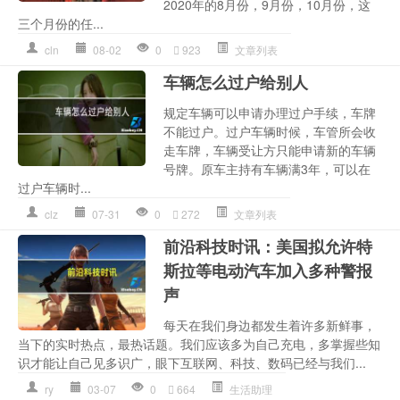
2020年的8月份，9月份，10月份，这
三个月份的任...
cln
08-02
0
923
文章列表
车辆怎么过户给别人
规定车辆可以申请办理过户手续，车牌
不能过户。过户车辆时候，车管所会收
走车牌，车辆受让方只能申请新的车辆
号牌。原车主持有车辆满3年，可以在
过户车辆时...
clz
07-31
0
272
文章列表
前沿科技时讯：美国拟允许特
斯拉等电动汽车加入多种警报
声
每天在我们身边都发生着许多新鲜事，
当下的实时热点，最热话题。我们应该多为自己充电，多掌握些知
识才能让自己见多识广，眼下互联网、科技、数码已经与我们...
ry
03-07
0
664
生活助理