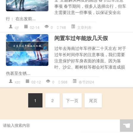
事项 春节期间，很多人选择出行，但车
主需要注意一些事项，以保证安全出
行： 在出发前...
cjr
02-14
0
748
文章列表
闲置车过年能放几天假
过年去海南过年车停家二十天左右 对于
过年长时间停车的注意事项，我们需要
注意保护好车身表面的漆面。因为落
叶、沙尘、断树枝等都会对车漆造成损
伤甚至生锈...
xzc
02-12
0
568
春节2024
1
2
下一页
尾页
☚