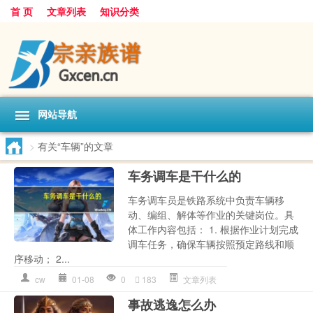
首 页
文章列表
知识分类
网站导航
>
有关“车辆”的文章
车务调车是干什么的
车务调车员是铁路系统中负责车辆移
动、编组、解体等作业的关键岗位。具
体工作内容包括： 1. 根据作业计划完成
调车任务，确保车辆按照预定路线和顺
序移动； 2...
cw
01-08
0
183
文章列表
事故逃逸怎么办