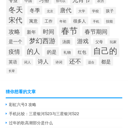
中国
农历
你可以
冬天
唐代
冬季
孩子
大学
学校
北京
宋代
很多人
寓意
工作
年初
技能
手机
春节
攻略
时间
春节期间
新年
梦幻西游
游戏
是一个
汤圆
父母
玩家
自己的
的人
疫情
的是
红包
礼物
还不
诗人
都是
英语
词人
诗词
适合
长辈
猜你想看的文章
彩虹六号3 攻略
手机比较：三星银河S23与三星银河S22
过年的歌高潮部分是什么