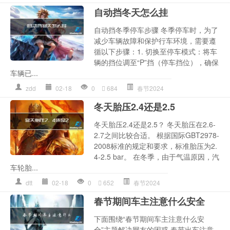
自动挡冬天怎么挂
自动挡冬季停车步骤 冬季停车时，为了
减少车辆故障和保护行车环境，需要遵
循以下步骤：1. 切换至停车模式：将车
辆的挡位调至“P”挡（停车挡位），确保
车辆已...
zdd
02-18
0
684
春节2024
冬天胎压2.4还是2.5
冬天胎压2.4还是2.5？ 冬天胎压在2.6-
2.7之间比较合适。 根据国际GBT2978-
2008标准的规定和要求，标准胎压为2.
4-2.5 bar。 在冬季，由于气温原因，汽
车轮胎...
dtt
02-18
0
652
春节2024
春节期间车主注意什么安全
下面围绕“春节期间车主注意什么安
全”主题解决网友的困惑 春节出车注意