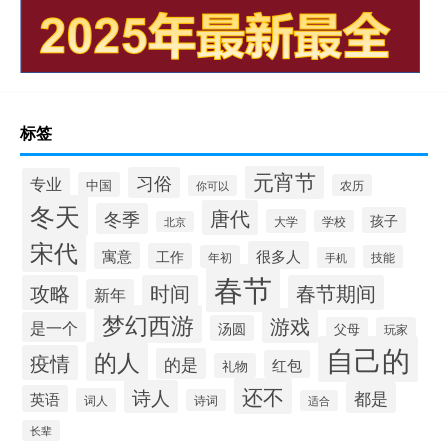
标签
元宵节
习俗
专业
中国
农历
你可以
冬天
唐代
冬季
孩子
大学
学校
北京
宋代
很多人
寓意
工作
年初
技能
手机
春节
攻略
时间
春节期间
新年
梦幻西游
游戏
是一个
汤圆
父母
玩家
自己的
的人
疫情
的是
红包
礼物
还不
诗人
都是
英语
词人
诗词
适合
长辈