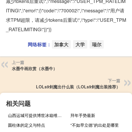
减少tokens后重试\",\"message\":\"USER_TPM_RATELIM
ITING\",\"error\":{\"code\":\"700002\",\"message\":\"用户请
求TPM超限，请减少tokens后重试\",\"type\":\"USER_TPM
_RATELIMITING\"}}"}}
网络标签：
加拿大
大学
瑞尔
上一篇
水墨牛画欣赏（水墨牛）
下一篇
LOLs9剑魔出什么装（LOLs9剑魔出装推荐）
相关问题
山西运城可提供博世冰箱维修服务地址在哪
拜年手势最新
圆柱体的定义与特点
“不如早立德”的出处是哪里