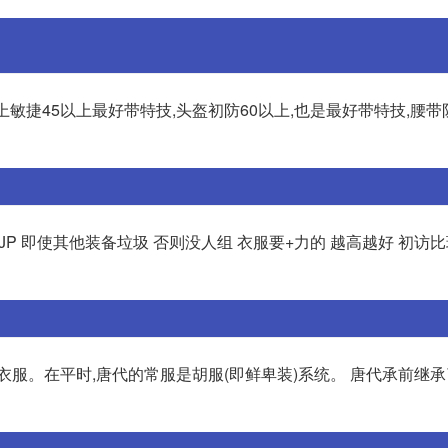
5以上敏捷45以上最好带特技,头盔初防60以上,也是最好带特技,腰带
要JP 即使其他装备垃圾 否则没人组 衣服要+力的 越高越好 初访
衣服。在平时,唐代的常服是胡服(即鲜卑装)系统。 唐代承前继