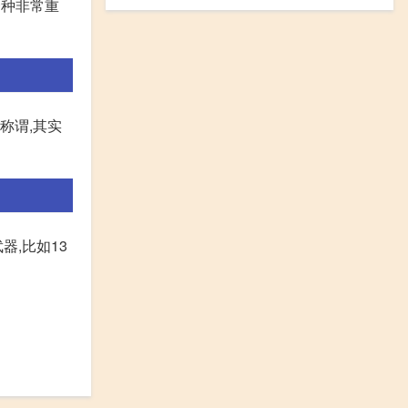
一种非常重
的称谓,其实
,比如13