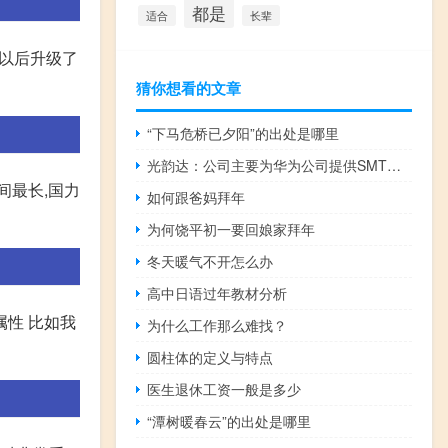
都是
适合
长辈
以后升级了
猜你想看的文章
“下马危桥已夕阳”的出处是哪里
光韵达：公司主要为华为公司提供SMT精密激光模板
间最长,国力
如何跟爸妈拜年
为何饶平初一要回娘家拜年
冬天暖气不开怎么办
高中日语过年教材分析
属性 比如我
为什么工作那么难找？
圆柱体的定义与特点
医生退休工资一般是多少
“潭树暖春云”的出处是哪里