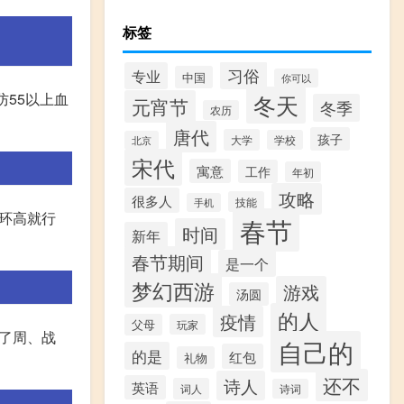
标签
习俗
专业
中国
你可以
防55以上血
冬天
元宵节
冬季
农历
唐代
孩子
大学
学校
北京
宋代
寓意
工作
年初
攻略
很多人
技能
手机
比环高就行
春节
时间
新年
春节期间
是一个
梦幻西游
游戏
汤圆
的人
疫情
父母
玩家
承了周、战
自己的
的是
红包
礼物
还不
诗人
英语
词人
诗词