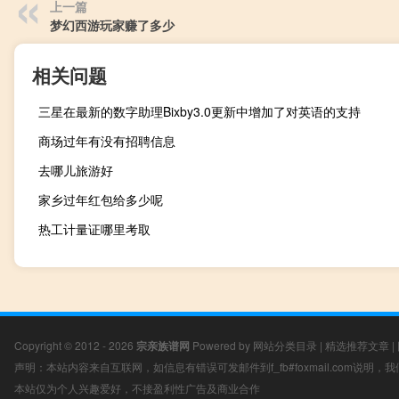
上一篇
梦幻西游玩家赚了多少
相关问题
三星在最新的数字助理Bixby3.0更新中增加了对英语的支持
商场过年有没有招聘信息
去哪儿旅游好
家乡过年红包给多少呢
热工计量证哪里考取
Copyright © 2012 - 2026
宗亲族谱网
Powered by
网站分类目录
|
精选推荐文章
|
声明：本站内容来自互联网，如信息有错误可发邮件到f_fb#foxmail.com说明
本站仅为个人兴趣爱好，不接盈利性广告及商业合作