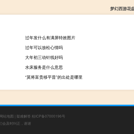
梦幻西游花
过年发什么有满屏特效图片
过年可以放松心情吗
大年初三动针线好吗
水床服务是什么意思
“莫将富贵移平昔”的出处是哪里
网站地图
|
疑难解答
桂ICP备07000196号
，我们会及时纠正，谢谢