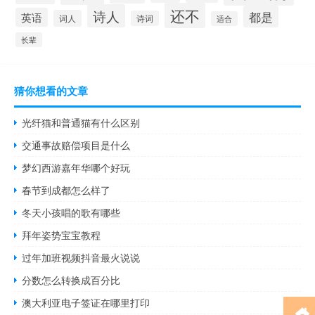
还不
诗人
都是
英语
词人
诗词
适合
长辈
猜你想看的文章
光纤猫和普通猫有什么区别
交通事故赔偿项目是什么
梦幻西游嘉年华哪个好玩
春节到成都怎么样了
冬天小孩唱的歌有哪些
拜年姿势宝宝教程
过年加班视频抖音最火说说
分数怎么转换成百分比
澳大利亚电子签证在哪里打印