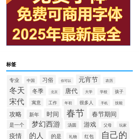
标签
元宵节
习俗
专业
中国
农历
你可以
冬天
唐代
冬季
孩子
大学
学校
北京
宋代
很多人
寓意
工作
年初
技能
手机
春节
攻略
时间
春节期间
新年
梦幻西游
游戏
是一个
汤圆
父母
玩家
自己的
的人
疫情
的是
红包
礼物