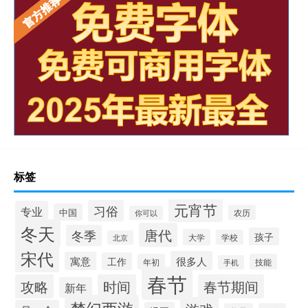
标签
元宵节
习俗
专业
中国
农历
你可以
冬天
唐代
冬季
孩子
大学
学校
北京
宋代
很多人
寓意
工作
年初
技能
手机
春节
攻略
时间
春节期间
新年
梦幻西游