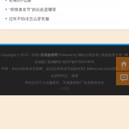
“所惜者名节”的出处是哪里
过年不怕冷怎么穿衣服
Copyright © 2012 - 2026
宗亲族谱网
Powered by
网站分类目录
|
精选推荐文章
|
网
站地图
|
疑难解答
桂ICP备07000196号
声明：本站内容来自互联网，如信息有错误可发邮件到f_fb#foxmail.com说明，我们
会及时纠正，谢谢
本站仅为个人兴趣爱好，不接盈利性广告及商业合作
小男孩