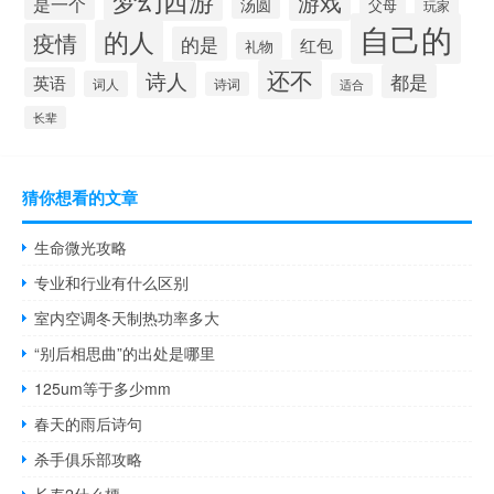
游戏
是一个
汤圆
父母
玩家
自己的
的人
疫情
的是
红包
礼物
还不
诗人
都是
英语
词人
诗词
适合
长辈
猜你想看的文章
生命微光攻略
专业和行业有什么区别
室内空调冬天制热功率多大
“别后相思曲”的出处是哪里
125um等于多少mm
春天的雨后诗句
杀手俱乐部攻略
长寿2什么梗