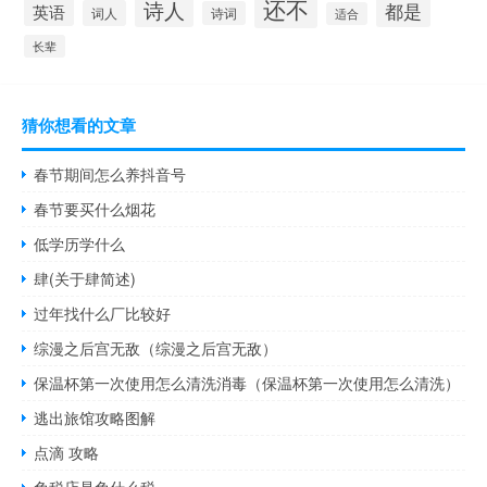
还不
诗人
都是
英语
词人
诗词
适合
长辈
猜你想看的文章
春节期间怎么养抖音号
春节要买什么烟花
低学历学什么
肆(关于肆简述)
过年找什么厂比较好
综漫之后宫无敌（综漫之后宫无敌）
保温杯第一次使用怎么清洗消毒（保温杯第一次使用怎么清洗）
逃出旅馆攻略图解
点滴 攻略
免税店是免什么税