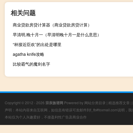
相关问题
商业贷款房贷计算器（商业贷款房贷计算）
早清明,晚十月一（早清明晚十月一是什么意思）
“杯接近臣欢”的出处是哪里
agatha knife攻略
比较霸气的魔剑名字
Copyright © 2012 - 2026
宗亲族谱网
Powered by
网站分类目录
|
精选推荐文章
|
声明：本站内容来自互联网，如信息有错误可发邮件到f_fb#foxmail.com说明
本站仅为个人兴趣爱好，不接盈利性广告及商业合作