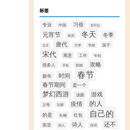
标签
习俗
专业
中国
你可以
冬天
元宵节
冬季
农历
唐代
孩子
大学
学校
北京
宋代
寓意
工作
年初
攻略
很多人
技能
手机
春节
时间
新年
春节期间
是一个
梦幻西游
游戏
汤圆
的人
疫情
父母
玩家
自己的
的是
红包
礼物
还不
诗人
英语
词人
诗词