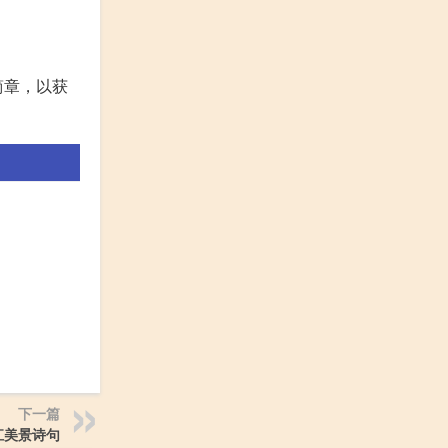
简章，以获
下一篇
江美景诗句