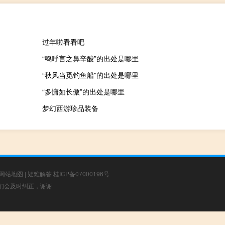
过年啦看看吧
“鸣呼言之鼻辛酸”的出处是哪里
“秋风当觅钓鱼船”的出处是哪里
“多慵如长傲”的出处是哪里
梦幻西游珍品装备
网站地图
|
疑难解答
桂ICP备07000196号
，我们会及时纠正，谢谢