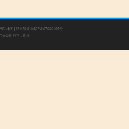
网站地图
|
疑难解答
桂ICP备07000196号
，我们会及时纠正，谢谢