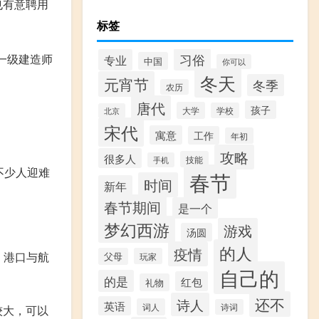
也有意聘用
标签
一级建造师
习俗
专业
中国
你可以
冬天
元宵节
冬季
农历
唐代
孩子
大学
学校
北京
宋代
寓意
工作
年初
攻略
很多人
技能
手机
不少人迎难
春节
时间
新年
春节期间
是一个
梦幻西游
游戏
汤圆
的人
疫情
，港口与航
父母
玩家
自己的
的是
红包
礼物
还不
诗人
英语
词人
诗词
较大，可以