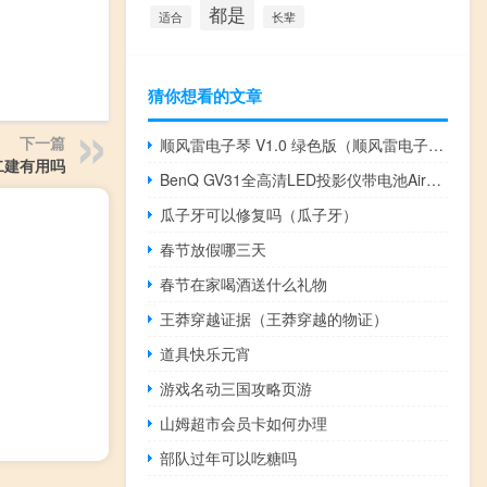
都是
适合
长辈
猜你想看的文章
下一篇
顺风雷电子琴 V1.0 绿色版（顺风雷电子琴 V1.0 绿色版功能简介）
二建有用吗
BenQ GV31全高清LED投影仪带电池AirPlay和AndroidTV
瓜子牙可以修复吗（瓜子牙）
春节放假哪三天
春节在家喝酒送什么礼物
王莽穿越证据（王莽穿越的物证）
道具快乐元宵
游戏名动三国攻略页游
山姆超市会员卡如何办理
部队过年可以吃糖吗