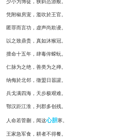
少小为博徒，狭斜恣游般。
凭附椒房宠，濫吹於王官。
匿罪而言功，虚声尚欺谩。
以之致鼎贵，真如沐猴冠。
擅命十五年，肆毒侔蝾蚖。
仁脉为之绝，善类为之殚。
纳侮於北邻，徵盟日嚣讙。
兵戈满四海，天步极艰难。
鄂汉距江淮，列郡多创残。
心胆
人命若菅蒯，闻这
寒。
王家急军食，耕者不得餐。