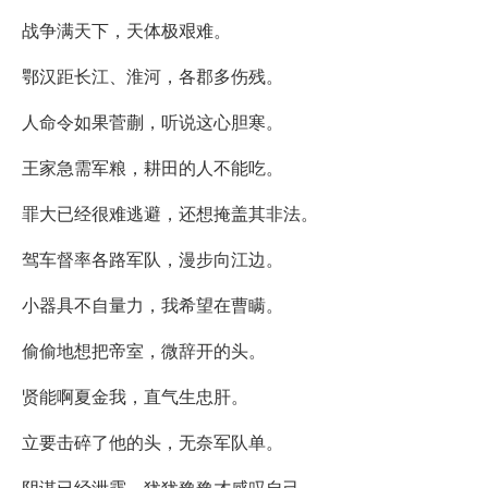
战争满天下，天体极艰难。
鄂汉距长江、淮河，各郡多伤残。
人命令如果菅蒯，听说这心胆寒。
王家急需军粮，耕田的人不能吃。
罪大已经很难逃避，还想掩盖其非法。
驾车督率各路军队，漫步向江边。
小器具不自量力，我希望在曹瞒。
偷偷地想把帝室，微辞开的头。
贤能啊夏金我，直气生忠肝。
立要击碎了他的头，无奈军队单。
阴谋已经泄露，犹犹豫豫才感叹自己。