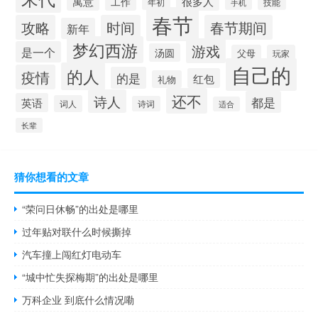
很多人
寓意
工作
年初
技能
手机
春节
攻略
时间
春节期间
新年
梦幻西游
游戏
是一个
汤圆
父母
玩家
自己的
的人
疫情
的是
红包
礼物
还不
诗人
都是
英语
词人
诗词
适合
长辈
猜你想看的文章
“荣问日休畅”的出处是哪里
过年贴对联什么时候撕掉
汽车撞上闯红灯电动车
“城中忙失探梅期”的出处是哪里
万科企业 到底什么情况嘞