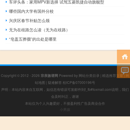
车评头条：家用MPV新选择 试驾五菱凯捷自动旗舰型
哪些国内大学有国外分校
兴庆区春节补贴怎么领
无为在歧路怎么读（无为在歧路）
“皂盖五骅骝”的出处是哪里
Copyright © 2012 - 2026
宗亲族谱网
Powered by
网站分类目录
|
精选推荐文章
|
网
站地图
|
疑难解答
桂ICP备07000196号
声明：本站内容来自互联网，如信息有错误可发邮件到f_fb#foxmail.com说明，我们
会及时纠正，谢谢
本站仅为个人兴趣爱好，不接盈利性广告及商业合作
小男孩