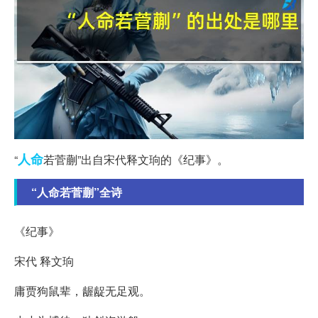
人命
“
若菅蒯”出自宋代释文珦的《纪事》。
“人命若菅蒯”全诗
《纪事》
宋代 释文珦
庸贾狗鼠辈，龌龊无足观。