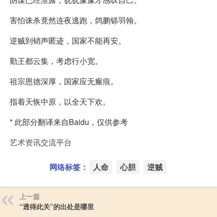
害怕诛杀竟然连夜逃跑，鸽鹏铩羽翰。
逆贼到销声匿迹，国家不能再安。
勤王都云集，考虑行小宽。
祖宗恩德深厚，国家应无瘢痕。
指着天恢中原，以全天下欢。
* 此部分翻译来自Baidu，仅供参考
艺术资讯交流平台
网络标签：
人命
心胆
逆贼
上一篇
“透得此关”的出处是哪里