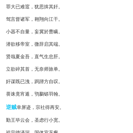
罪大已难逭，犹思揜其奸。
驾言督诸军，翱翔向江干。
小器不自量，妄冀於曹瞒。
潜欲移帝室，微辞启其端。
贤哉夏金吾，直气生忠肝。
立欲碎其首，无奈师旅单。
奸谋既已洩，跼蹐方自叹。
畏诛竟宵遁，鸮鵩铩羽翰。
逆贼
幸屏迹，宗社得再安。
勤王毕云会，圣虑行小宽。
祖宗德泽深，国体宜无瘢。