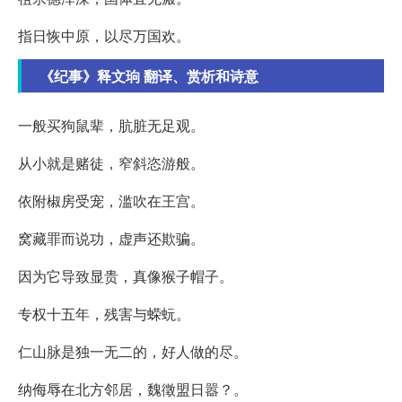
指日恢中原，以尽万国欢。
《纪事》释文珦 翻译、赏析和诗意
一般买狗鼠辈，肮脏无足观。
从小就是赌徒，窄斜恣游般。
依附椒房受宠，滥吹在王宫。
窝藏罪而说功，虚声还欺骗。
因为它导致显贵，真像猴子帽子。
专权十五年，残害与蝾蚖。
仁山脉是独一无二的，好人做的尽。
纳侮辱在北方邻居，魏徵盟日嚣？。