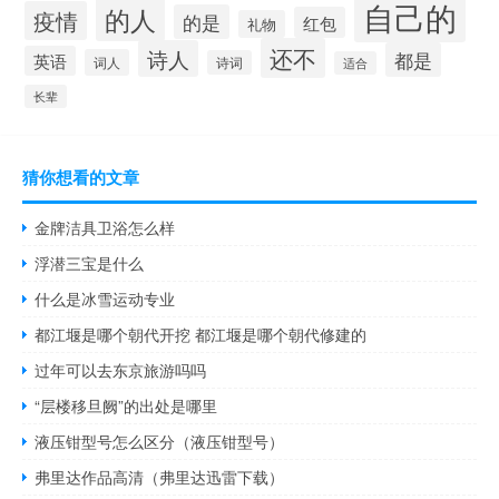
自己的
的人
疫情
的是
红包
礼物
还不
诗人
都是
英语
词人
诗词
适合
长辈
猜你想看的文章
金牌洁具卫浴怎么样
浮潜三宝是什么
什么是冰雪运动专业
都江堰是哪个朝代开挖 都江堰是哪个朝代修建的
过年可以去东京旅游吗吗
“层楼移旦阙”的出处是哪里
液压钳型号怎么区分（液压钳型号）
弗里达作品高清（弗里达迅雷下载）