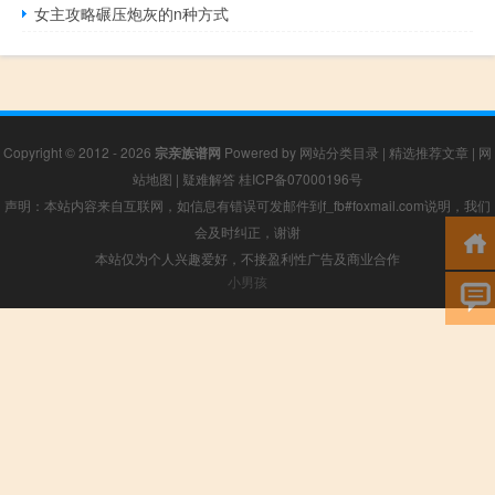
女主攻略碾压炮灰的n种方式
Copyright © 2012 - 2026
宗亲族谱网
Powered by
网站分类目录
|
精选推荐文章
|
网
站地图
|
疑难解答
桂ICP备07000196号
声明：本站内容来自互联网，如信息有错误可发邮件到f_fb#foxmail.com说明，我们
会及时纠正，谢谢
本站仅为个人兴趣爱好，不接盈利性广告及商业合作
小男孩