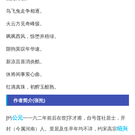
鸟飞兔走争相逐。
火云方见奇峰簇。
飒飒西风，惊堕井梧绿。
隙驹莫叹年华速。
新凉且喜消炎酷。
休将闲事萦心曲。
红滴真珠，初醡玉醅熟。
作者简介(张抡)
公元
[约
一一六二年前后在世]字才甫，自号莲社居士，开
绍兴
封（今属河南）人。里居及生卒年均不详，约宋高宗