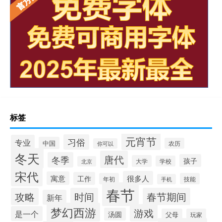
标签
元宵节
习俗
专业
中国
农历
你可以
冬天
唐代
冬季
孩子
大学
学校
北京
宋代
很多人
寓意
工作
年初
技能
手机
春节
攻略
时间
春节期间
新年
梦幻西游
游戏
是一个
汤圆
父母
玩家