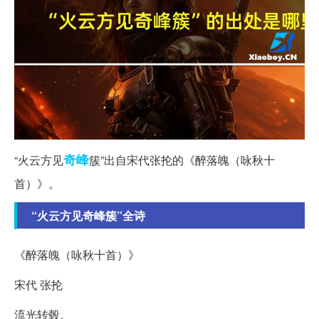
奇峰
“火云方见
簇”出自宋代张抡的《醉落魄（咏秋十
首）》。
“火云方见奇峰簇”全诗
《醉落魄（咏秋十首）》
宋代 张抡
流光转毂。