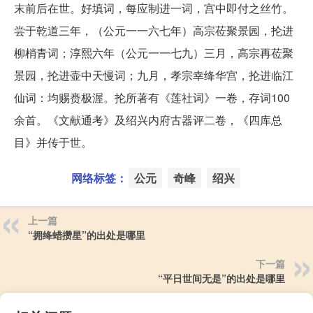
末前后在世。好填词，每应制进一词，宫中即付之丝竹。
尝于乾道三年，（公元一一六七年）高宗莅聚景园，抡进
柳梢青词；淳熙六年（公元一一七九）三月，高宗再莅聚
景园，抡进壶中天慢词；九月，孝宗幸绛华宫，抡进临江
仙词：均赐赉极渥。抡所著有《莲社词》一卷，存词100
余首。《文献通考》及绍兴内府古器评二卷，《四库总
目》并传于世。
网络标签：
公元
奇峰
绍兴
上一篇
“拥绛蜡攒星”的出处是哪里
下一篇
“平日世间无是”的出处是哪里