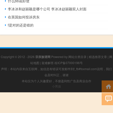
什么bb霜好使
李冰冰和赵丽颖是哪个公司 李冰冰赵丽颖双人封面
在英国如何投诉房东
f是对的还是错的
Copyright © 2012 - 2026
宗亲族谱网
Powered by
网站分类目录
|
精选推荐文章
|
网
站地图
|
疑难解答
桂ICP备07000196号
声明：本站内容来自互联网，如信息有错误可发邮件到f_fb#foxmail.com说明，我们
会及时纠正，谢谢
本站仅为个人兴趣爱好，不接盈利性广告及商业合作
小男孩