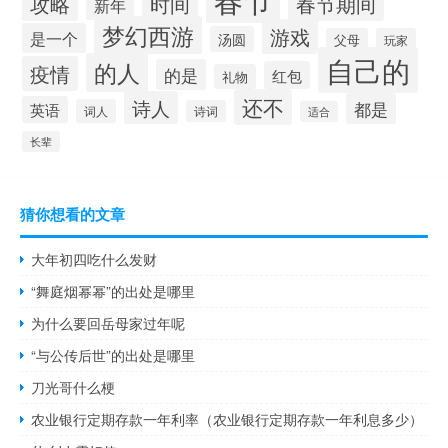
攻略
时间
春节期间
新年
梦幻西游
游戏
是一个
汤圆
父母
玩家
自己的
的人
疫情
的是
红包
礼物
还不
诗人
都是
英语
词人
诗词
适合
长辈
猜你想看的文章
大年初四吃什么发财
“舞庭烟幂幂”的出处是哪里
为什么要回岳母家过年呢
“与公传后世”的出处是哪里
刀光哥什么梗
农业银行定期存款一年利率（农业银行定期存款一年利息多少）