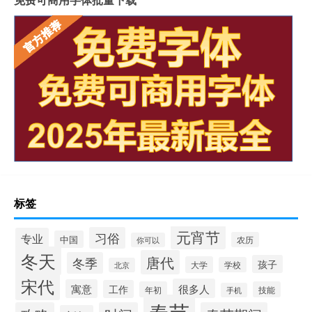
标签
元宵节
习俗
专业
中国
农历
你可以
冬天
唐代
冬季
孩子
大学
学校
北京
宋代
很多人
寓意
工作
年初
技能
手机
春节