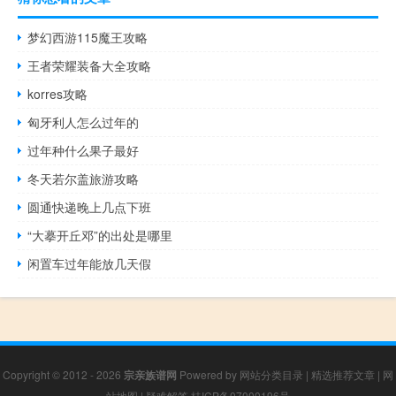
梦幻西游115魔王攻略
王者荣耀装备大全攻略
korres攻略
匈牙利人怎么过年的
过年种什么果子最好
冬天若尔盖旅游攻略
圆通快递晚上几点下班
“大摹开丘邓”的出处是哪里
闲置车过年能放几天假
Copyright © 2012 - 2026
宗亲族谱网
Powered by
网站分类目录
|
精选推荐文章
|
网
站地图
|
疑难解答
桂ICP备07000196号