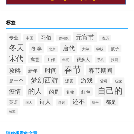
标签
元宵节
习俗
专业
中国
农历
你可以
冬天
唐代
冬季
孩子
大学
学校
北京
宋代
很多人
寓意
工作
年初
技能
手机
春节
攻略
时间
春节期间
新年
梦幻西游
游戏
是一个
汤圆
父母
玩家
自己的
的人
疫情
的是
红包
礼物
还不
诗人
都是
英语
词人
诗词
适合
长辈
猜你想看的文章