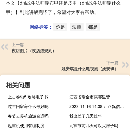
本文【dnf战斗法师穿布甲还是皮甲（dnf战斗法师穿什么
甲）】到此讲解完毕了，希望对大家有帮助。
网络标签：
你是
法师
都是
上一篇
夜店图片（夜店潜规则）
下一篇
姚安琪是什么电视剧（姚安琪）
相关问题
上古卷轴5 攻略电子书
江西省瑞金市属哪里管
过年回家养什么最好呢
2023-11-16 14:08： 路况信息：2023年11月16日14时01分，京港澳高速长潭段马家河收费站附近以北K1537处北往南因施工车流量大造成交通通行缓慢，交通恢复正常通行时间待定。Sa85Za ​​​
春节去苏杭旅游合适吗
我出差了几天过年
起重机使用管理制度
元宵节前几天可以买房子吗