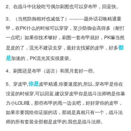
2、在战斗中比较吃亏偶尔刷图也可以穿布甲，回蓝快。
3、（当然防御相对也减低了）----------题外话召唤精通重
甲，在PK什么的时候可以穿穿，至少防御会高得多（耐打
一点吧）如果你技术够好，刷图一套布甲就好，PK嘛当然
都
是皮的了，流光不建议去穿，最好去找紫的皮甲，好多
是
加速的，PK流光其实很废柴。
4、刷图还是布甲（远古）和黑月套好一些。
你是
5、穿皮甲,
皮甲精通,你要速度的,所以..穿布甲是你在
没蓝的时候穿,可以回蓝.建议穿皮甲你是战斗法师哟是你暴
力小LOLI哦，那些布甲的甩一边去吧，好好穿你的皮甲，
如果非要我给你证据的话，那就是真相只有一个，战斗法
师的所有套装全部都是皮甲的.我也是战斗法师。