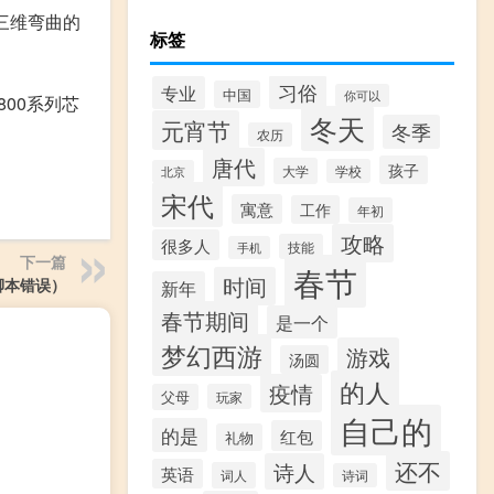
个三维弯曲的
标签
习俗
专业
中国
你可以
800系列芯
冬天
元宵节
冬季
农历
唐代
孩子
大学
学校
北京
宋代
寓意
工作
年初
攻略
很多人
技能
手机
下一篇
春节
时间
开脚本错误）
新年
春节期间
是一个
梦幻西游
游戏
汤圆
的人
疫情
父母
玩家
自己的
的是
红包
礼物
还不
诗人
英语
词人
诗词