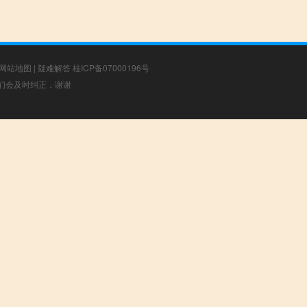
网站地图
|
疑难解答
桂ICP备07000196号
，我们会及时纠正，谢谢