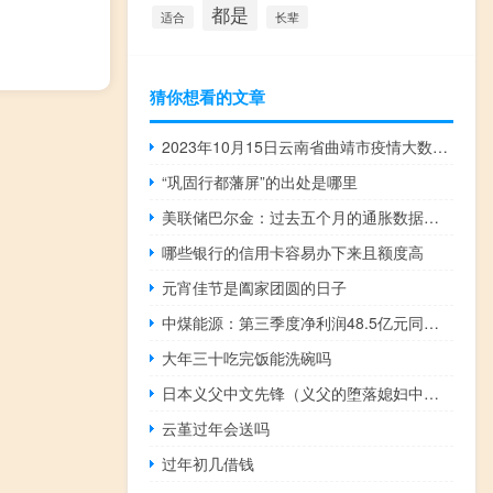
都是
适合
长辈
猜你想看的文章
2023年10月15日云南省曲靖市疫情大数据-今日/今天疫情全网搜索最新实时消息动态情况通知播报
“巩固行都藩屏”的出处是哪里
美联储巴尔金：过去五个月的通胀数据令人鼓舞03:42:04
哪些银行的信用卡容易办下来且额度高
元宵佳节是阖家团圆的日子
中煤能源：第三季度净利润48.5亿元同比下降18.5%
大年三十吃完饭能洗碗吗
日本义父中文先锋（义父的堕落媳妇中文）
云堇过年会送吗
过年初几借钱