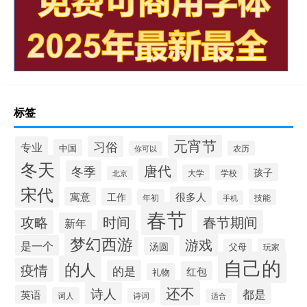
标签
元宵节
习俗
专业
中国
农历
你可以
冬天
唐代
冬季
孩子
大学
学校
北京
宋代
很多人
寓意
工作
年初
技能
手机
春节
攻略
时间
春节期间
新年
梦幻西游
游戏
是一个
汤圆
父母
玩家
自己的
的人
疫情
的是
红包
礼物
还不
诗人
都是
英语
词人
诗词
适合