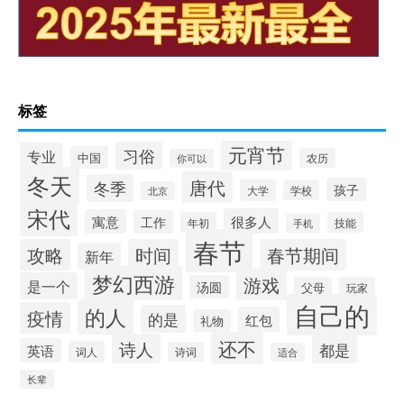
标签
元宵节
习俗
专业
中国
农历
你可以
冬天
唐代
冬季
孩子
大学
学校
北京
宋代
很多人
寓意
工作
年初
技能
手机
春节
攻略
时间
春节期间
新年
梦幻西游
游戏
是一个
汤圆
父母
玩家
自己的
的人
疫情
的是
红包
礼物
还不
诗人
都是
英语
词人
诗词
适合
长辈