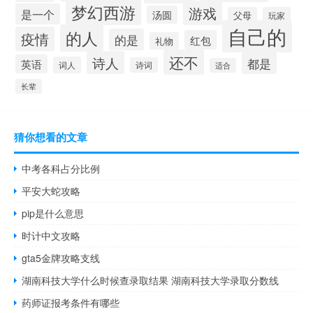
梦幻西游
游戏
是一个
汤圆
父母
玩家
自己的
的人
疫情
的是
红包
礼物
还不
诗人
都是
英语
词人
诗词
适合
长辈
猜你想看的文章
中考各科占分比例
平安大蛇攻略
pip是什么意思
时计中文攻略
gta5金牌攻略支线
湖南科技大学什么时候查录取结果 湖南科技大学录取分数线
药师证报考条件有哪些