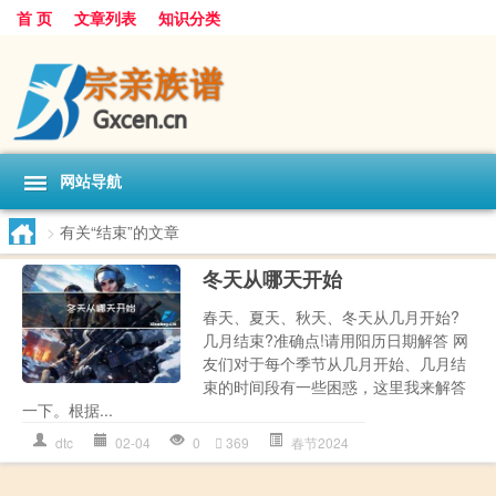
首 页
文章列表
知识分类
网站导航
>
有关“结束”的文章
冬天从哪天开始
春天、夏天、秋天、冬天从几月开始?
几月结束?准确点!请用阳历日期解答 网
友们对于每个季节从几月开始、几月结
束的时间段有一些困惑，这里我来解答
一下。根据...
dtc
02-04
0
369
春节2024