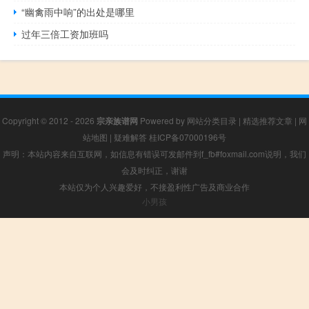
“幽禽雨中响”的出处是哪里
过年三倍工资加班吗
Copyright © 2012 - 2026
宗亲族谱网
Powered by
网站分类目录
|
精选推荐文章
|
网
站地图
|
疑难解答
桂ICP备07000196号
声明：本站内容来自互联网，如信息有错误可发邮件到f_fb#foxmail.com说明，我们
会及时纠正，谢谢
本站仅为个人兴趣爱好，不接盈利性广告及商业合作
小男孩