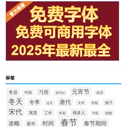
标签
元宵节
习俗
专业
中国
农历
你可以
冬天
唐代
冬季
孩子
大学
学校
北京
宋代
很多人
寓意
工作
年初
技能
手机
春节
攻略
时间
春节期间
新年