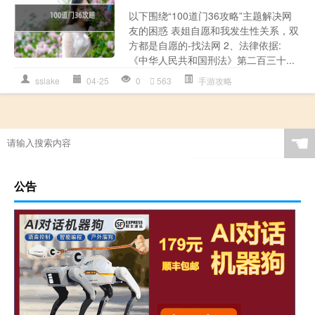
以下围绕“100道门36攻略”主题解决网
友的困惑 表姐自愿和我发生性关系，双
方都是自愿的-找法网 2、法律依据:
《中华人民共和国刑法》第二百三十...
sslake
04-25
0
563
手游攻略
☚
公告