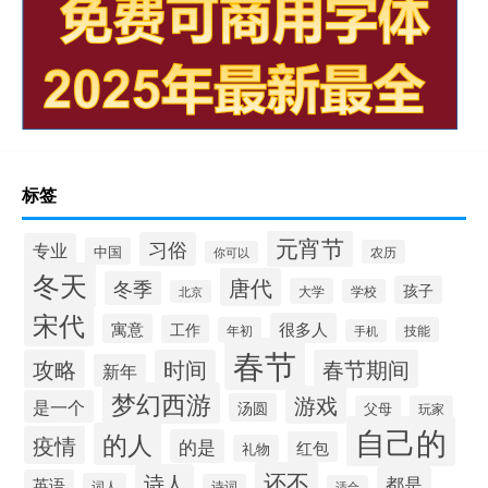
标签
元宵节
习俗
专业
中国
农历
你可以
冬天
唐代
冬季
孩子
大学
学校
北京
宋代
很多人
寓意
工作
年初
技能
手机
春节
攻略
时间
春节期间
新年
梦幻西游
游戏
是一个
汤圆
父母
玩家
自己的
的人
疫情
的是
红包
礼物
还不
诗人
都是
英语
词人
诗词
适合