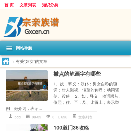
首 页
文章列表
知识分类
网站导航
>
有关“妇女”的文章
撇点的笔画字有哪些
1、奴，释义：奴仆；男女自称的谦
词；对人鄙视、轻蔑的称呼；动词驱
使、役使； 2、如，释义：动词顺从、
依照；往、至；及、比得上；表示举
例；做介词，表示...
pdd
08-09
0
696
文章列表
100道门36攻略