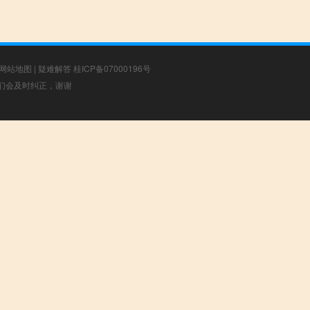
网站地图
|
疑难解答
桂ICP备07000196号
，我们会及时纠正，谢谢