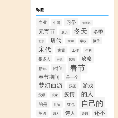
标签
习俗
专业
中国
你可以
冬天
元宵节
冬季
农历
唐代
孩子
大学
学校
北京
宋代
寓意
工作
年初
攻略
很多人
技能
手机
春节
时间
新年
春节期间
是一个
梦幻西游
游戏
汤圆
的人
疫情
父母
玩家
自己的
的是
红包
礼物
还不
诗人
英语
词人
诗词