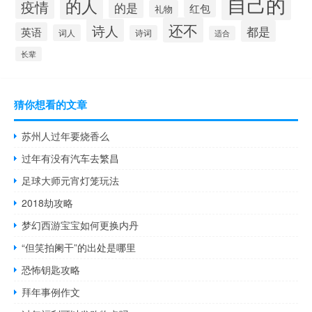
自己的
的人
疫情
的是
红包
礼物
还不
诗人
都是
英语
词人
诗词
适合
长辈
猜你想看的文章
苏州人过年要烧香么
过年有没有汽车去繁昌
足球大师元宵灯笼玩法
2018劫攻略
梦幻西游宝宝如何更换内丹
“但笑拍阑干”的出处是哪里
恐怖钥匙攻略
拜年事例作文