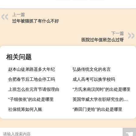
上一篇
过年被猫抓了有什么不好
下一篇
医院过年值班怎么过呀
相关问题
赵本山徒弟路遥多大年纪
弘扬传统文化的名言
合肥春节后工地会停工吗
成人高考可以换学校吗
上班怎么在元宵节请假理由
“方氏来南汉闰时”的出处是哪里
“子细俟依”的出处是哪里
英国华威大学在职研究生的热门专业
社保统筹如何入账
“葬田门吏给”的出处是哪里
☚