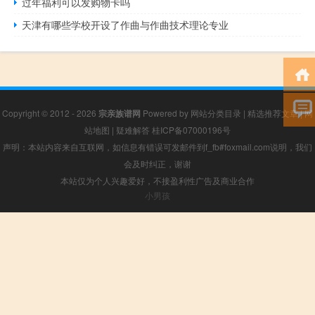
过年福利可以发购物卡吗
天津有哪些学校开设了作曲与作曲技术理论专业
Copyright © 2012 - 2026
宗亲族谱网
Powered by
网站分类目录
|
精选推荐文章
|
网
站地图
|
疑难解答
桂ICP备07000196号
声明：本站内容来自互联网，如信息有错误可发邮件到f_fb#foxmail.com说明，我们
会及时纠正，谢谢
本站仅为个人兴趣爱好，不接盈利性广告及商业合作
小男孩