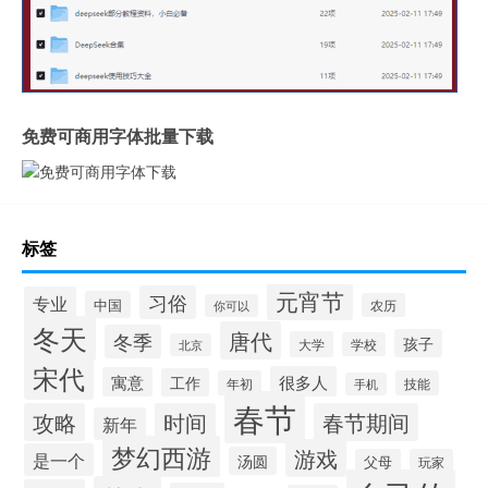
免费可商用字体批量下载
标签
元宵节
习俗
专业
中国
农历
你可以
冬天
唐代
冬季
孩子
大学
学校
北京
宋代
很多人
寓意
工作
年初
技能
手机
春节
攻略
时间
春节期间
新年
梦幻西游
游戏
是一个
汤圆
父母
玩家