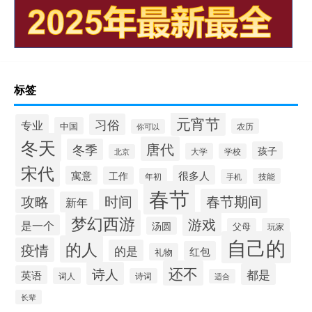
标签
元宵节
习俗
专业
中国
农历
你可以
冬天
唐代
冬季
孩子
大学
学校
北京
宋代
很多人
寓意
工作
年初
技能
手机
春节
攻略
时间
春节期间
新年
梦幻西游
游戏
是一个
汤圆
父母
玩家
自己的
的人
疫情
的是
红包
礼物
还不
诗人
都是
英语
词人
诗词
适合
长辈