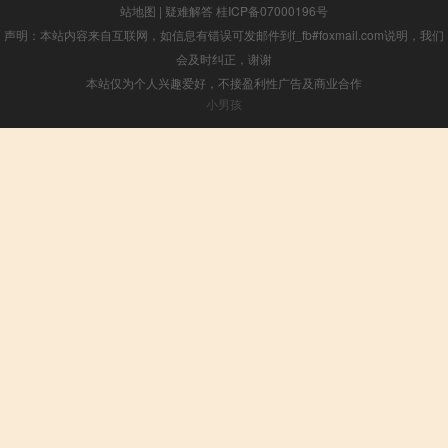
站地图
|
疑难解答
桂ICP备07000196号
声明：本站内容来自互联网，如信息有错误可发邮件到f_fb#foxmail.com说明，我们
会及时纠正，谢谢
本站仅为个人兴趣爱好，不接盈利性广告及商业合作
小男孩