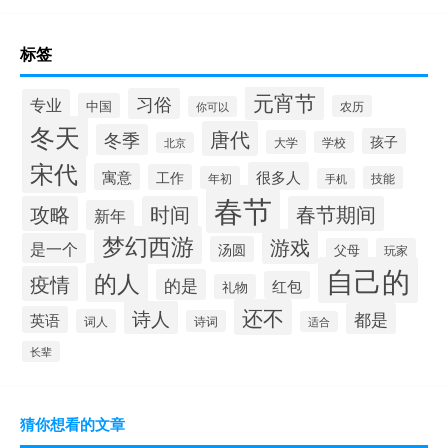
标签
元宵节
习俗
专业
中国
农历
你可以
冬天
唐代
冬季
孩子
大学
学校
北京
宋代
很多人
寓意
工作
年初
技能
手机
春节
攻略
时间
春节期间
新年
梦幻西游
游戏
是一个
汤圆
父母
玩家
自己的
的人
疫情
的是
红包
礼物
还不
诗人
都是
英语
词人
诗词
适合
长辈
猜你想看的文章