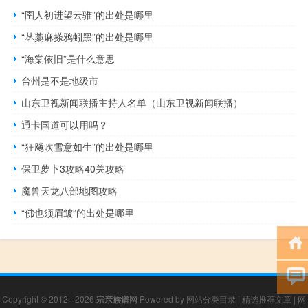
“圉人初进望云骓”的出处是哪里
“丛藁麻搽鸦蚓黑”的出处是哪里
“海棠依旧”是什么意思
台州是不是地级市
山东卫视新闻联播主持人名单（山东卫视新闻联播）
通卡国道可以用吗？
“狂飚吹雪意如生”的出处是哪里
保卫萝卜3攻略40关攻略
魔兽天龙八部地图攻略
“佛也须眉皱”的出处是哪里
Copyright © 2012 - 2026
宗亲族谱网
Powered by
网站分类目录
|
精选推荐文章
|
网